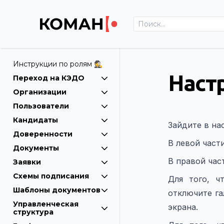
Инструкции по ролям 🕵
Наст
Переход на КЭДО
Организации
Пользователи
Кандидаты
Зайдите в на
Доверенности
В левой част
Документы
В правой час
Заявки
Схемы подписания
Для того, ч
Шаблоны документов
отключите га
Управленческая
экрана.
структура