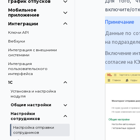
Для того, ч
График отпусков
включите/отк
Мобильное
приложение
Примечание
Интеграции
Ключи API
Данные по со
Вебхуки
на подразделен
Интеграция с внешними
Включение инт
системами
согласие на К
Интеграция
пользовательского
интерфейса
1С
Установка и настройка
модуля
Общие настройки
Настройки
сотрудников
Настройка отправки
сотрудников