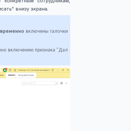
 конкретным сотрудникам,
сать" внизу экрана.
овременно
включены галочки
ачно включению признака "Дал