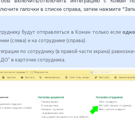
тобы включить/отключить интеграцию с Коман по
лючите галочки в списке справа, затем нажмите "Запи
труднику будут отправляться в Коман только если
одн
ии (слева) и на сотруднике (справа).
еграции по сотруднику (в правой части экрана) равнозн
ЭДО" в карточке сотрудника.