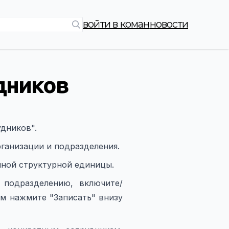
войти в коман
новости
дников
дников".
рганизации и подразделения.
нной структурной единицы.
 подразделению, включите/
ем нажмите "Записать" внизу