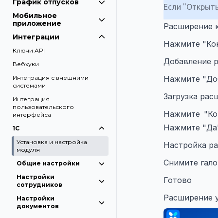
График отпусков
Если "Открыть
Мобильное
приложение
Расширение 
Интеграции
Нажмите "Кон
Ключи API
Добавление 
Вебхуки
Интеграция с внешними
Нажмите "Доб
системами
Загрузка рас
Интеграция
пользовательского
Нажмите "Кон
интерфейса
Нажмите "Да"
1С
Установка и настройка
Настройка р
модуля
Снимите гало
Общие настройки
Настройки
Готово
сотрудников
Расширение 
Настройки
документов