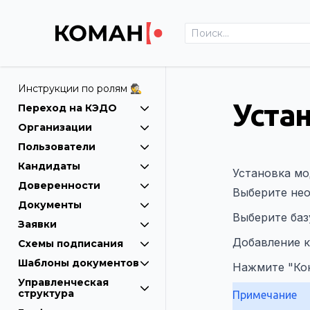
Установка и настройка модуля | 1С | Help.Coman
Инструкции по ролям 🕵
Уста
Переход на КЭДО
Организации
Пользователи
Кандидаты
Установка мо
Доверенности
Выберите не
Документы
Выберите баз
Заявки
Добавление 
Схемы подписания
Шаблоны документов
Нажмите "Кон
Управленческая
структура
Примечание