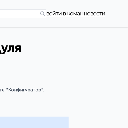
войти в коман
новости
дуля
те "Конфигуратор".